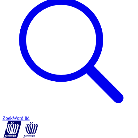
Zoek
Word lid