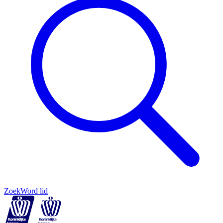
Zoek
Word lid