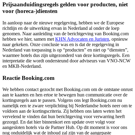
Prijsaanduidingsregels gelden voor producten, niet
voor (horeca-)diensten
In aanloop naar de nieuwe regelgeving, hebben we de Europese
richtlijn en de uitwerking ervan in Nederland al onder de loep
genomen. Naar aanleiding van de berichtgeving van Booking.com
hebben we hier, samen met
KHN Advocaten en Juristen
, opnieuw
naar gekeken. Onze conclusie was en is dat de regelgeving in
Nederland van toepassing is op “producten” en niet op “diensten”,
waarmee hotels dus zijn uitgezonderd van deze kortingsregels. Een
interpretatie die wordt ondersteund door adviseurs van VNO-NCW
en MKB-Nederland.
Reactie Booking.com
We hebben contact gezocht met Booking.com om de ontstane onrust
aan te kaarten en hen ertoe te bewegen hun communicatie over de
kortingsregels aan te passen. Volgens ons legt Booking.com nu
namelijk een te zware verplichting bij Nederlandse hotels neer om te
voldoen aan de kortingscriteria. Zij hebben ons laten weten het
vervelend te vinden dat hun berichtgeving voor verwarring heeft
gezorgd. En dat hier binnenkort een update over volgt voor
aangesloten hotels via de Partner Hub. Op dit moment is voor ons
nog onduidelijk wat de inhoud zal zijn van de aangepaste