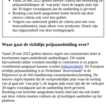
Vanaf 28 mei 2022 gelden nieuwe criteria met betrekking tot
prijsaanduidingen: de ‘van-prijs’ moet de laagste prijs zijn
die 30 dagen voorafgaand aan de aanbieding is gevoerd
Booking.com heeft aangesloten hotels bericht dat deze
nieuwe criteria ook voor hen gelden
Volgens ons onderzoek gelden de criteria juist niet voor
horeca(diensten), maar alleen voor producten. Hotels zijn
dus uitgezonderd van deze kortingsregels.
Waar gaat de richtlijn prijsaanduiding over?
Vanaf 28 mei 2022 gelden nieuwe regels om consumenten beter te
beschermen tegen misleidende aanbiedingen. Dit omdat
bijvoorbeeld online voordeel moeilijk te controleren is en prijzen
voortdurend aangepast kunnen worden (
rijksoverheid
). De Europese
richtlijn prijsaanduiding is in Nederland ‘doorvertaald’ in de
Prijzenwet en de Wet handhaving consumentenbescherming. De
nieuwe regels bepalen dat de oorspronkelijke prijs waar de korting
van af gaat (de ‘van-prijs’), de laagste prijs moet zijn die de verkoper
30 dagen voorafgaand aan de aanbieding heeft gevoerd.
Booking.com berichtte aangesloten hotels eind mei dat ook hotels
aan deze criteria moeten voldoen als zij kortingen aanbieden op het
platform.