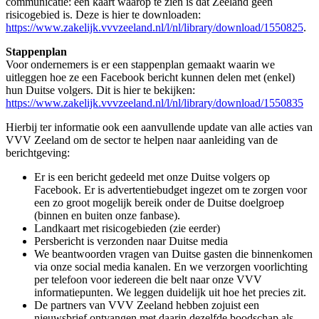
communicatie: een kaart waarop te zien is dat Zeeland geen
risicogebied is. Deze is hier te downloaden:
https://www.zakelijk.vvvzeeland.nl/l/nl/library/download/1550825
.
Stappenplan
Voor ondernemers is er een stappenplan gemaakt waarin we
uitleggen hoe ze een Facebook bericht kunnen delen met (enkel)
hun Duitse volgers. Dit is hier te bekijken:
https://www.zakelijk.vvvzeeland.nl/l/nl/library/download/1550835
Hierbij ter informatie ook een aanvullende update van alle acties van
VVV Zeeland om de sector te helpen naar aanleiding van de
berichtgeving:
Er is een bericht gedeeld met onze Duitse volgers op
Facebook. Er is advertentiebudget ingezet om te zorgen voor
een zo groot mogelijk bereik onder de Duitse doelgroep
(binnen en buiten onze fanbase).
Landkaart met risicogebieden (zie eerder)
Persbericht is verzonden naar Duitse media
We beantwoorden vragen van Duitse gasten die binnenkomen
via onze social media kanalen. En we verzorgen voorlichting
per telefoon voor iedereen die belt naar onze VVV
informatiepunten. We leggen duidelijk uit hoe het precies zit.
De partners van VVV Zeeland hebben zojuist een
nieuwsbrief ontvangen met daarin dezelfde boodschap als