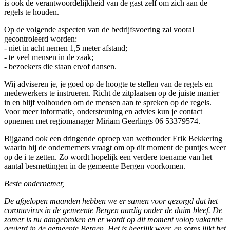
is ook de verantwoordelijkheid van de gast zelf om zich aan de
regels te houden.
Op de volgende aspecten van de bedrijfsvoering zal vooral
gecontroleerd worden:
- niet in acht nemen 1,5 meter afstand;
- te veel mensen in de zaak;
- bezoekers die staan en/of dansen.
Wij adviseren je, je goed op de hoogte te stellen van de regels en
medewerkers te instrueren. Richt de zitplaatsen op de juiste manier
in en blijf volhouden om de mensen aan te spreken op de regels.
Voor meer informatie, ondersteuning en advies kun je contact
opnemen met regiomanager Miriam Geerlings 06 53379574.
Bijgaand ook een dringende oproep van wethouder Erik Bekkering
waarin hij de ondernemers vraagt om op dit moment de puntjes weer
op de i te zetten. Zo wordt hopelijk een verdere toename van het
aantal besmettingen in de gemeente Bergen voorkomen.
Beste ondernemer,
De afgelopen maanden hebben we er samen voor gezorgd dat het
coronavirus in de gemeente Bergen aardig onder de duim bleef. De
zomer is nu aangebroken en er wordt op dit moment volop vakantie
gevierd in de gemeente Bergen. Het is heerlijk weer, en soms lijkt het