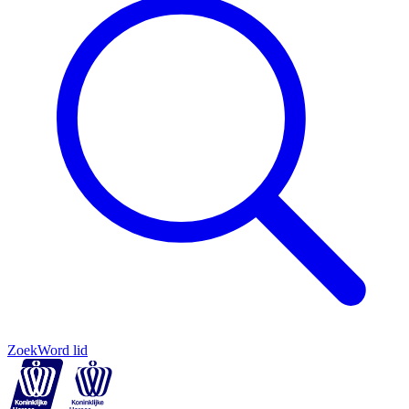
Zoek
Word lid