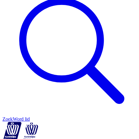
Zoek
Word lid