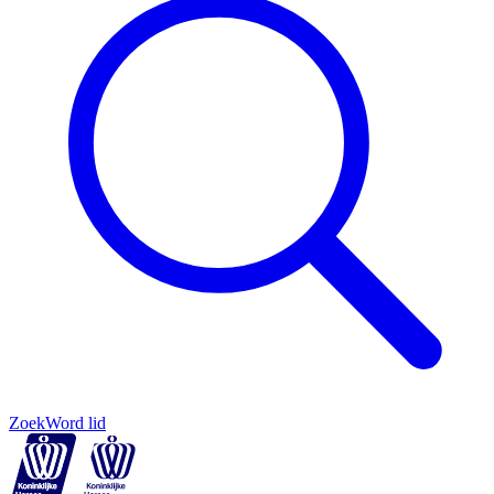
Zoek
Word lid