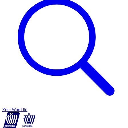
Zoek
Word lid