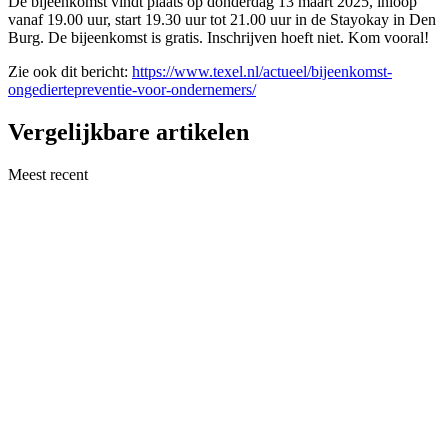
De bijeenkomst vindt plaats op donderdag 13 maart 2025, inloop
vanaf 19.00 uur, start 19.30 uur tot 21.00 uur in de Stayokay in Den
Burg. De bijeenkomst is gratis. Inschrijven hoeft niet. Kom vooral!
Zie ook dit bericht:
https://www.texel.nl/actueel/bijeenkomst-
ongediertepreventie-voor-ondernemers/
Vergelijkbare artikelen
Meest recent