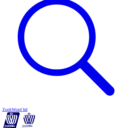
Zoek
Word lid