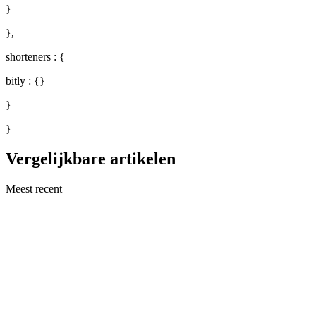
}
},
shorteners : {
bitly : {}
}
}
Vergelijkbare artikelen
Meest recent