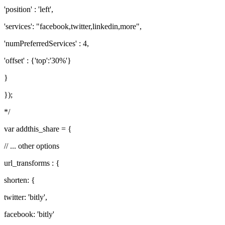
'position' : 'left',
'services': "facebook,twitter,linkedin,more",
'numPreferredServices' : 4,
'offset' : {'top':'30%'}
}
});
*/
var addthis_share = {
// ... other options
url_transforms : {
shorten: {
twitter: 'bitly',
facebook: 'bitly'