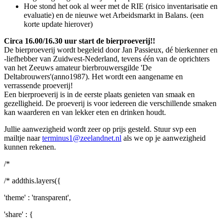
Hoe stond het ook al weer met de RIE (risico inventarisatie en
evaluatie) en de nieuwe wet Arbeidsmarkt in Balans. (een
korte update hierover)
Circa 16.00/16.30 uur start de bierproeverij!!
De bierproeverij wordt begeleid door Jan Passieux, dé bierkenner en
-liefhebber van Zuidwest-Nederland, tevens één van de oprichters
van het Zeeuws amateur bierbrouwersgilde 'De
Deltabrouwers'(anno1987). Het wordt een aangename en
verrassende proeverij!
Een bierproeverij is in de eerste plaats genieten van smaak en
gezelligheid. De proeverij is voor iedereen die verschillende smaken
kan waarderen en van lekker eten en drinken houdt.
Jullie aanwezigheid wordt zeer op prijs gesteld. Stuur svp een
mailtje naar
terminus1@zeelandnet.nl
als we op je aanwezigheid
kunnen rekenen.
/*
/* addthis.layers({
'theme' : 'transparent',
'share' : {