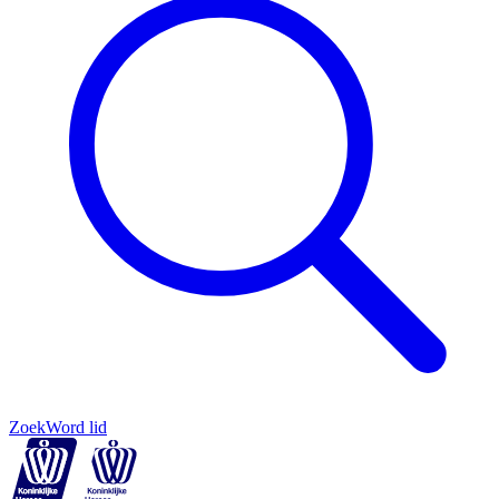
Zoek
Word lid