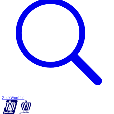
Zoek
Word lid