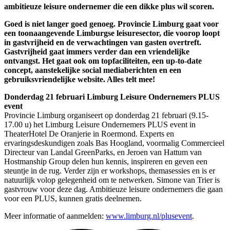
ambitieuze leisure ondernemer die een dikke plus wil scoren.
Goed is niet langer goed genoeg. Provincie Limburg gaat voor
een toonaangevende Limburgse leisuresector, die voorop loopt
in gastvrijheid en de verwachtingen van gasten overtreft.
Gastvrijheid gaat immers verder dan een vriendelijke
ontvangst. Het gaat ook om topfaciliteiten, een up-to-date
concept, aanstekelijke social mediaberichten en een
gebruiksvriendelijke website. Alles telt mee!
Donderdag 21 februari Limburg Leisure Ondernemers PLUS
event
Provincie Limburg organiseert op donderdag 21 februari (9.15-
17.00 u) het Limburg Leisure Ondernemers PLUS event in
TheaterHotel De Oranjerie in Roermond. Experts en
ervaringsdeskundigen zoals Bas Hoogland, voormalig Commercieel
Directeur van Landal GreenParks, en Jeroen van Hattum van
Hostmanship Group delen hun kennis, inspireren en geven een
steuntje in de rug. Verder zijn er workshops, themasessies en is er
natuurlijk volop gelegenheid om te netwerken. Simone van Trier is
gastvrouw voor deze dag. Ambitieuze leisure ondernemers die gaan
voor een PLUS, kunnen gratis deelnemen.
Meer informatie of aanmelden:
www.limburg.nl/plusevent
.