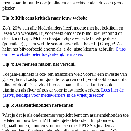
menukaart in braille doe je blinden en slechtzienden dus een groot
plezier.
Tip 3: Kijk eens kritisch naar jouw website
Zo’n 20% van alle Nederlanders heeft moeite met het bekijken en
lezen van websites. Bijvoorbeeld omdat ze blind, kleurenblind of
slechtziend zijn. Met een toegankelijke website bereik je deze
(potentiële) gasten wel. Je scoort bovendien beter bij Google! Zo
helpt het bijvoorbeeld enorm als je de juiste kleuren gebruikt.
6 tips
om uw website beter toegankelijk te maken
.
Tip 4: De mensen maken het verschil
Toegankelijkheid is ook (en misschien wel: vooral) een kwestie van
gastvrijheid. Lastig om goed te reageren op bijvoorbeeld iemand die
blind of doof is? Je vindt hier een aantal tips. Je kunt ze ook
uitprinten als flyer of poster voor jouw medewerkers.
Lees hier de
gastvrijheidtips voor medewerkers in de vrijetijdssector
.
Tip 5: Assistentiehonden herkennen
Wist je dat je als ondernemer verplicht bent om assistentiehonden toe
te laten in jouw bedrijf? Blindengeleidehonden, hulphonden,
signaalhonden, honden voor mensen met PPTSS zijn allemaal
hulphonden of assistentiehonden die je niet mag weigeren. We