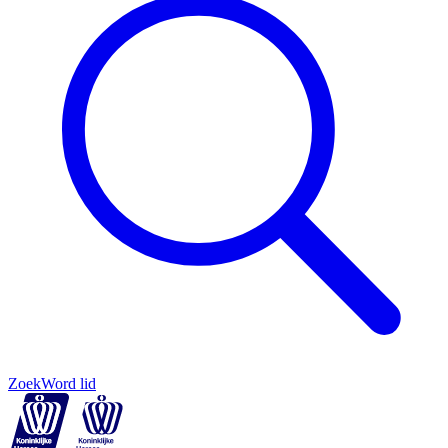
Zoek
Word lid