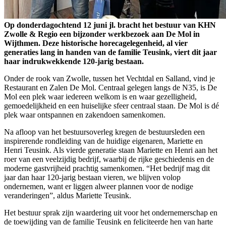
Op donderdagochtend 12 juni jl. bracht het bestuur van KHN
Zwolle & Regio een bijzonder werkbezoek aan De Mol in
Wijthmen. Deze historische horecagelegenheid, al vier
generaties lang in handen van de familie Teusink, viert dit jaar
haar indrukwekkende 120-jarig bestaan.
Onder de rook van Zwolle, tussen het Vechtdal en Salland, vind je
Restaurant en Zalen De Mol. Centraal gelegen langs de N35, is De
Mol een plek waar iedereen welkom is en waar gezelligheid,
gemoedelijkheid en een huiselijke sfeer centraal staan. De Mol is dé
plek waar ontspannen en zakendoen samenkomen.
Na afloop van het bestuursoverleg kregen de bestuursleden een
inspirerende rondleiding van de huidige eigenaren, Mariette en
Henri Teusink. Als vierde generatie staan Mariette en Henri aan het
roer van een veelzijdig bedrijf, waarbij de rijke geschiedenis en de
moderne gastvrijheid prachtig samenkomen. “Het bedrijf mag dit
jaar dan haar 120-jarig bestaan vieren, we blijven volop
ondernemen, want er liggen alweer plannen voor de nodige
veranderingen”, aldus Mariette Teusink.
Het bestuur sprak zijn waardering uit voor het ondernemerschap en
de toewijding van de familie Teusink en feliciteerde hen van harte