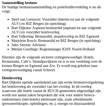
Samenstelling bestuur
De huidige bestuurssamenstelling en portefeuilleverdeling is nu als
volgt:
Steef van Leeuwen: Voorzitter (interim tot aan de volgende
ALV) en BIZ Bergen (in oprichting)
Bart Dijkstra: Aspirant bestuurslid (aspirant tot aan volgende
ALV) en voorzitter hoteloverleg
Bart Valkering: Bestuurslid, strandoverleg en BIZ Egmond
Marjolein Bosch: Bestuurslid en BIZ Bergen (in oprichting)
Jules Steenis: Adviseur
Miriam Geerlings: Regiomanager KHN Noord-Holland
Hiermee zijn de volgende sectoren vertegenwoordigd: Hotels,
Restaurants, Cafe’s, Strandpaviljoens en is er een verdeling over de
kernen Bergen en Egmond aan Zee. Er wordt nog gekeken naar
vertegenwoordiging vanuit Schoorl.
Hoteloverleg
Bart Dijkstra opende aansluitend aan zijn eerste bestuursvergadering
het hoteloverleg als voorzitter van het overleg. In dit overleg
waarvoor alle hotels vanuit de BUCH-gemeenten uitgenodigd zijn
wordt een aantal zaken besproken die ook voor andere horeca-
ondernemers (niet-hotels) interessant zijn, zoals arbeidsmarkt
(personeelskrapte, opleidingen, etc.), energie en duurzaamheid