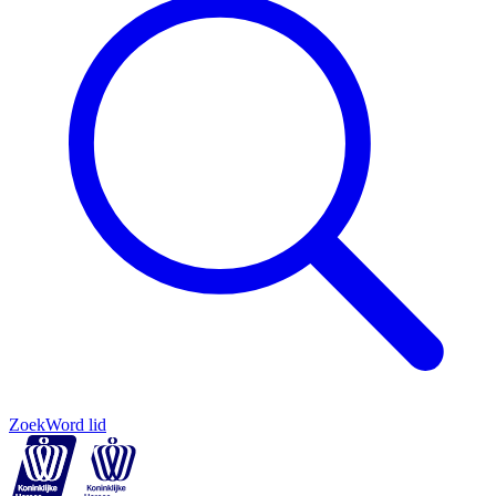
Zoek
Word lid