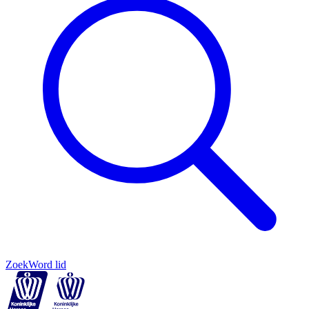
Zoek
Word lid