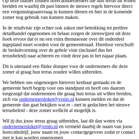
Op deze manier zouden horecaondernemers die hun terras uit willen
breiden en waarbij dit past binnen de nieuwe regels hiervoor direct
een vergunningsaanvraag in kunnen dienen en hier in de komende
zomer nog gebruik van kunnen maken.
In de retailvisie zijn echter ook zaken met betrekking tot perifere
detailhandel opgenomen en helaas zorgen de zienswijzen uit deze
hoek ervoor dat er nu een extra themasessie over dit onderdeel
ingepland moet worden voor de gemeenteraad. Hierdoor verschuift
de besluitvorming over de gehele visie (inclusief dus het
terrasbeleid) naar achteren en vindt deze pas in het najaar plaats.
Dit is uiteraard een flinke domper voor de ondernemers die deze
zomer al graag hun terras zouden willen uitbreiden.
We hebben ons ongenoegen hierover kenbaar gemaakt en de
gemeente heeft begrip voor ons standpunt en heeft ons daarom
toegezegd dat ondernemers die graag hun terras uit willen breiden,
zich via
ondernemersloket@venlo.nl
kunnen melden en dat de
gemeente dan gaat bekijken wat er
-
met in gedachten het nieuwe
terrasbeleid - deze zomer wellicht al mogelijk is.
Wil jij dus jouw terras graag uitbreiden, laat dit dan weten via
ondernemersloket@venlo.nl
en vermeld daarbij de naam van jouw
horecabedrijf, jouw naam en jouw contactgegevens zodat er contact
met je kan worden opgenomen.