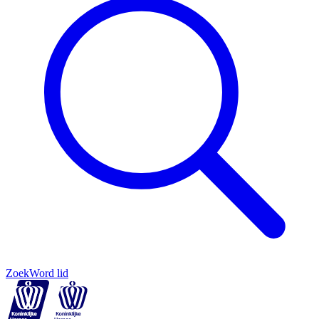
Zoek
Word lid