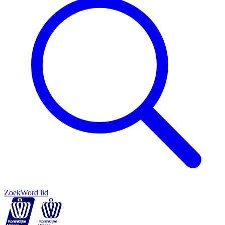
Zoek
Word lid