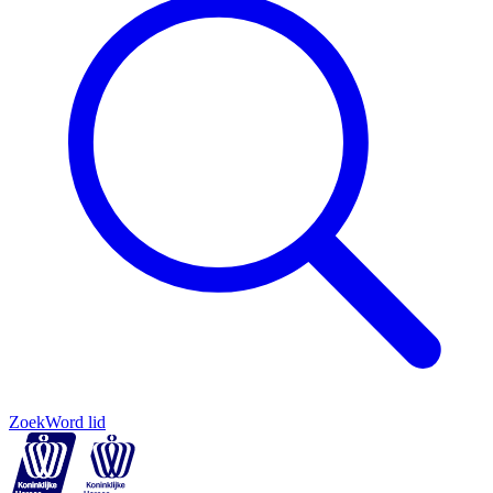
Zoek
Word lid