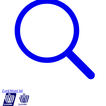
Zoek
Word lid