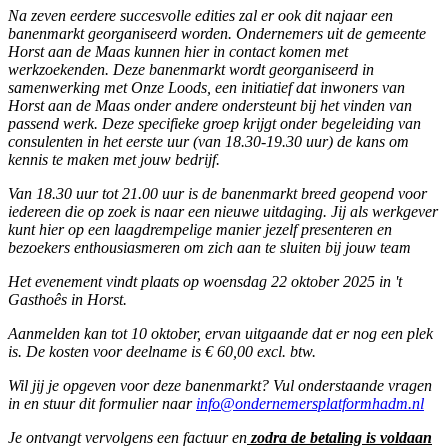
Na zeven eerdere succesvolle edities zal er ook dit najaar een
banenmarkt georganiseerd worden. Ondernemers uit de gemeente
Horst aan de Maas kunnen hier in contact komen met
werkzoekenden. Deze banenmarkt wordt georganiseerd in
samenwerking met Onze Loods, een initiatief dat inwoners van
Horst aan de Maas onder andere ondersteunt bij het vinden van
passend werk. Deze specifieke groep krijgt onder begeleiding van
consulenten in het eerste uur (van 18.30-19.30 uur) de kans om
kennis te maken met jouw bedrijf.
Van 18.30 uur tot 21.00 uur is de banenmarkt breed geopend voor
iedereen die op zoek is naar een nieuwe uitdaging. Jij als werkgever
kunt hier op een laagdrempelige manier jezelf presenteren en
bezoekers enthousiasmeren om zich aan te sluiten bij jouw team
Het evenement vindt plaats op woensdag 22 oktober 2025 in 't
Gasthoês in Horst.
Aanmelden kan tot 10 oktober, ervan uitgaande dat er nog een plek
is. De kosten voor deelname is € 60,00 excl. btw.
Wil jij je opgeven voor deze banenmarkt? Vul onderstaande vragen
in en stuur dit formulier naar
info@ondernemersplatformhadm.nl
Je ontvangt vervolgens een factuur en
zodra de betaling is voldaan