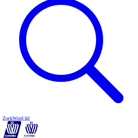
Zoek
Word lid