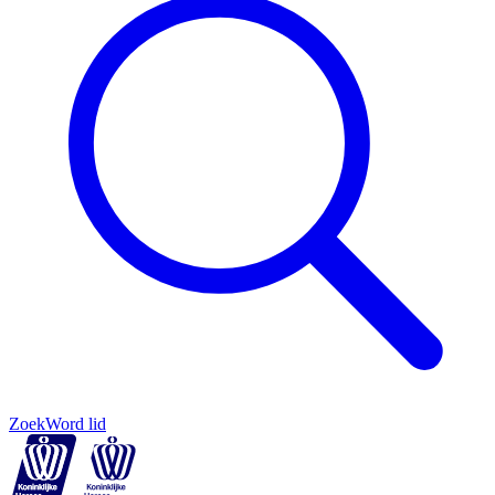
Zoek
Word lid