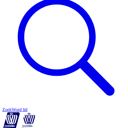
Zoek
Word lid