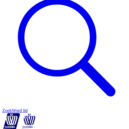
Zoek
Word lid