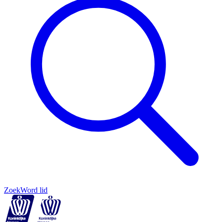
Zoek
Word lid