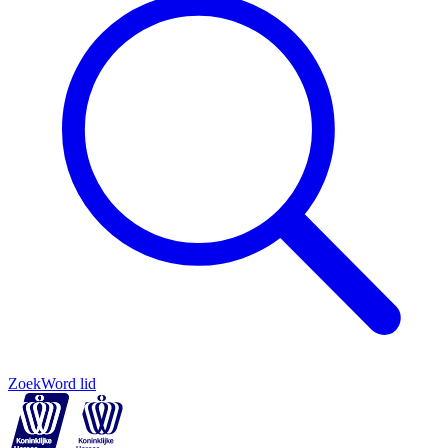
Zoek
Word lid