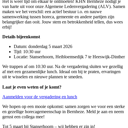
Het is weer tijd om elkaar te ontmoeten! KHN Bernheze nodigt je
van harte uit voor onze Algemene Ledenvergadering (ALV). Samen
maken we het verschil: een actief bestuur i.o. en nauwe
samenwerking tussen horeca, gemeente en andere partijen zijn
belangrijker dan ooit. Jouw stem en betrokkenheid tellen, dus wees
erbij!
Details bijeenkomst
Datum: donderdag 5 maart 2026
Tijd: 10:30 uur
Locatie: Stanserhoorn, Heibloemsedijk 7 te Heeswijk-Dinther
We trappen af om 10:30 uur. Na de vergadering sluiten we gezellig
af met een gezamenlijke lunch. Ideaal om bij te praten, ervaringen
uit te wisselen en nieuwe plannen te smeden.
Laat je even weten of je komt?
Aanmelden voor de vergadering en lunch
We hopen op een mooie opkomst: samen zorgen we voor een sterke
en gezellige horecagemeenschap in Bernheze. Meld je aan en neem
gerust een collega mee!
Tot 5 maart bij Stanserhoorn – wij hebben er zin in!