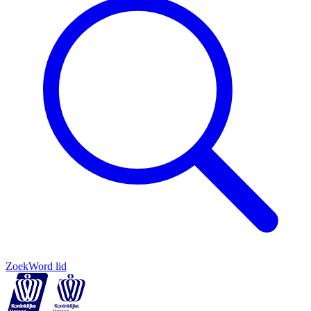
Zoek
Word lid