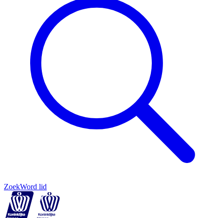
Zoek
Word lid