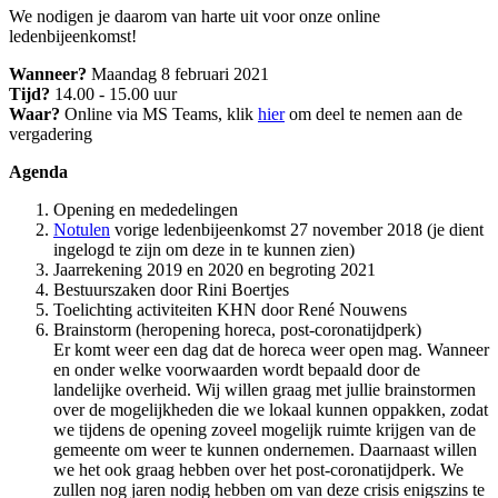
We nodigen je daarom van harte uit voor onze online
ledenbijeenkomst!
Wanneer?
Maandag 8 februari 2021
Tijd?
14.00 - 15.00 uur
Waar?
Online via MS Teams, klik
hier
om deel te nemen aan de
vergadering
Agenda
Opening en mededelingen
Notulen
vorige ledenbijeenkomst 27 november 2018 (je dient
ingelogd te zijn om deze in te kunnen zien)
Jaarrekening 2019 en 2020 en begroting 2021
Bestuurszaken door Rini Boertjes
Toelichting activiteiten KHN door René Nouwens
Brainstorm (heropening horeca, post-coronatijdperk)
Er komt weer een dag dat de horeca weer open mag. Wanneer
en onder welke voorwaarden wordt bepaald door de
landelijke overheid. Wij willen graag met jullie brainstormen
over de mogelijkheden die we lokaal kunnen oppakken, zodat
we tijdens de opening zoveel mogelijk ruimte krijgen van de
gemeente om weer te kunnen ondernemen. Daarnaast willen
we het ook graag hebben over het post-coronatijdperk. We
zullen nog jaren nodig hebben om van deze crisis enigszins te