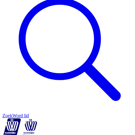
Zoek
Word lid