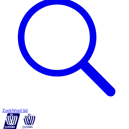
Zoek
Word lid