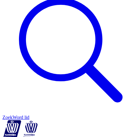
Zoek
Word lid