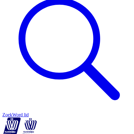
Zoek
Word lid