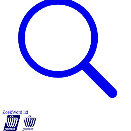
Zoek
Word lid