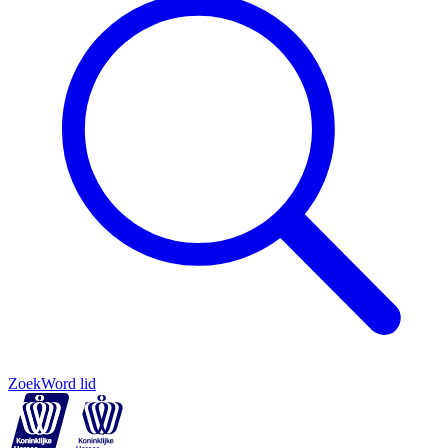
Zoek
Word lid