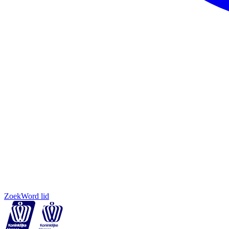
Zoek
Word lid