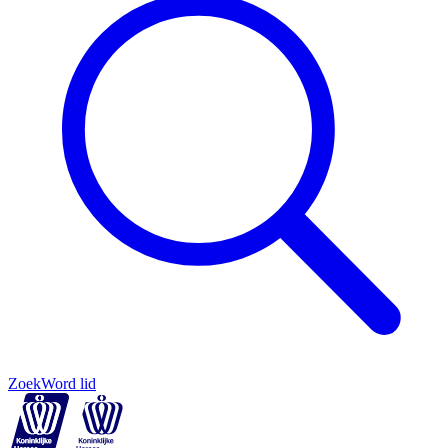
Zoek
Word lid