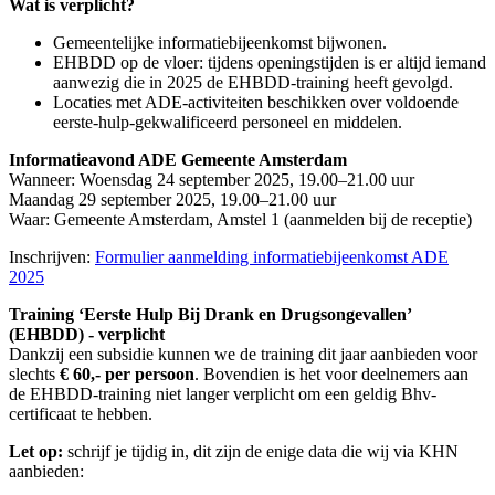
Wat is verplicht?
Gemeentelijke informatiebijeenkomst bijwonen.
EHBDD op de vloer: tijdens openingstijden is er altijd iemand
aanwezig die in 2025 de EHBDD-training heeft gevolgd.
Locaties met ADE-activiteiten beschikken over voldoende
eerste-hulp-gekwalificeerd personeel en middelen.
Informatieavond ADE Gemeente Amsterdam
Wanneer: Woensdag 24 september 2025, 19.00–21.00 uur
Maandag 29 september 2025, 19.00–21.00 uur
Waar: Gemeente Amsterdam, Amstel 1 (aanmelden bij de receptie)
Inschrijven:
Formulier aanmelding informatiebijeenkomst ADE
2025
Training ‘Eerste Hulp Bij Drank en Drugsongevallen’
(EHBDD) - verplicht
Dankzij een subsidie kunnen we de training dit jaar aanbieden voor
slechts
€ 60,- per persoon
. Bovendien is het voor deelnemers aan
de EHBDD-training niet langer verplicht om een geldig Bhv-
certificaat te hebben.
Let op:
schrijf je tijdig in, dit zijn de enige data die wij via KHN
aanbieden: