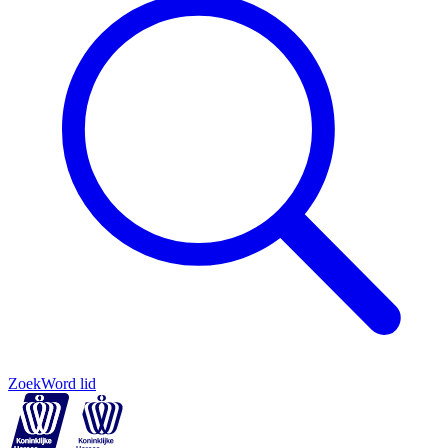
Zoek
Word lid