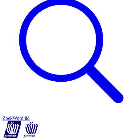
Zoek
Word lid