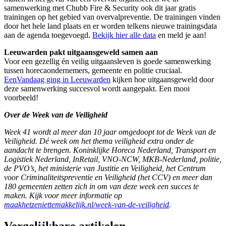
samenwerking met Chubb Fire & Security ook dit jaar gratis
trainingen op het gebied van overvalpreventie. De trainingen vinden
door het hele land plaats en er worden telkens nieuwe trainingsdata
aan de agenda toegevoegd.
Bekijk hier alle data
en meld je aan!
Leeuwarden pakt uitgaansgeweld samen aan
Voor een gezellig én veilig uitgaansleven is goede samenwerking
tussen horecaondernemers, gemeente en politie cruciaal.
EenVandaag ging in Leeuwarden
kijken hoe uitgaansgeweld door
deze samenwerking succesvol wordt aangepakt. Een mooi
voorbeeld!
Over de Week van de Veiligheid
Week 41 wordt al meer dan 10 jaar omgedoopt tot de Week van de
Veiligheid. Dé week om het thema veiligheid extra onder de
aandacht te brengen. Koninklijke Horeca Nederland, Transport en
Logistiek Nederland, InRetail, VNO-NCW, MKB-Nederland, politie,
de PVO’s, het ministerie van Justitie en Veiligheid, het Centrum
voor Criminaliteitspreventie en Veiligheid (het CCV) en meer dan
180 gemeenten zetten zich in om van deze week een succes te
maken. Kijk voor meer informatie op
maakhetzeniettemakkelijk.nl/week-van-de-veiligheid
.
Vergelijkbare artikelen