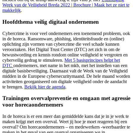
Week van de Veiligheid Breda 2022 | Brochure | Maak het ze niet te
makkelijk
.
Hoofdthema veilig digitaal ondernemen
Cybercrime is voor veel ondernemers een toenemend probleem, ook
in de horeca. Ransomware, phishing, identiteitsfraude en (online)
oplichting zijn vormen van cybercrime die veel schade kunnen
veroorzaken. Het Digital Trust Center (DTC) zet zich in om de
bewustwording en kennis rondom online veiligheid te vergroten en
cyberveilig gedrag te stimuleren.
Met 5 basisprincipes helpt het
DTC
ondernemers, met name in het mkb, met het instellen van een
digitale basisbeveiliging. Daarnaast valt de Week van de Veiligheid
midden in de Europese cybersecuritymaand. De hele maand worden
activiteiten georganiseerd om digitale veiligheid onder de aandacht
te brengen.
Bekijk hier de agenda
.
Trainingen overvalpreventie en omgaan met agressie
voor horecaondernemers
In de horeca is er een meer dan gemiddelde kans dat je in je werk te
maken krijgt met een overval. Weet jij hoe je moet reageren bij een
overval? Om horecaondernemers – en medewerkers -weerbaarder te
maken in het geval van een overval organiseeren we in