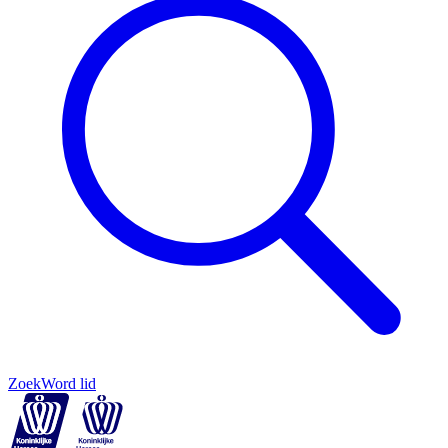
Zoek
Word lid