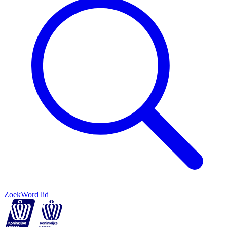
Zoek
Word lid