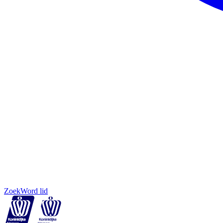
Zoek
Word lid