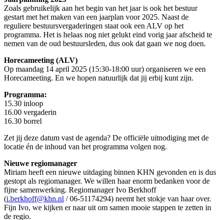
Zoals gebruikelijk aan het begin van het jaar is ook het bestuur
gestart met het maken van een jaarplan voor 2025. Naast de
reguliere bestuursvergaderingen staat ook een ALV op het
programma. Het is helaas nog niet gelukt eind vorig jaar afscheid te
nemen van de oud bestuursleden, dus ook dat gaan we nog doen.
Horecameeting (ALV)
Op maandag 14 april 2025 (15:30-18:00 uur) organiseren we een
Horecameeting. En we hopen natuurlijk dat jij erbij kunt zijn.
Programma:
15.30 inloop
16.00 vergaderin
16.30 borrel
Zet jij deze datum vast de agenda? De officiële uitnodiging met de
locatie én de inhoud van het programma volgen nog.
Nieuwe regiomanager
Miriam heeft een nieuwe uitdaging binnen KHN gevonden en is dus
gestopt als regiomanager. We willen haar enorm bedanken voor de
fijne samenwerking. Regiomanager Ivo Berkhoff
(
i.berkhoff@khn.nl
/ 06-51174294) neemt het stokje van haar over.
Fijn Ivo, we kijken er naar uit om samen mooie stappen te zetten in
de regio.