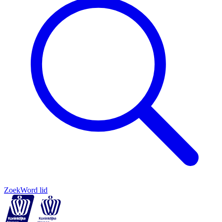
Zoek
Word lid