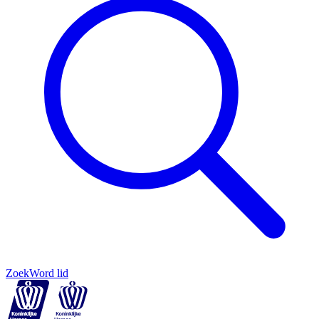
Zoek
Word lid