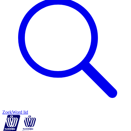
Zoek
Word lid