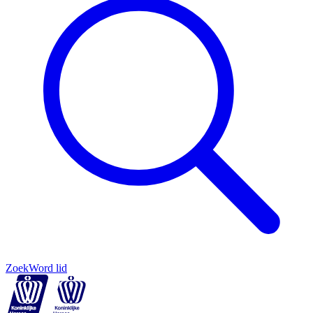
Zoek
Word lid