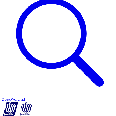
Zoek
Word lid