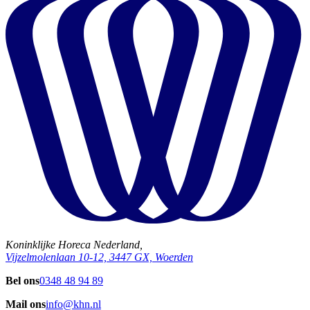
Koninklijke Horeca Nederland,
Vijzelmolenlaan 10-12, 3447 GX, Woerden
Bel ons
0348 48 94 89
Mail ons
info@khn.nl