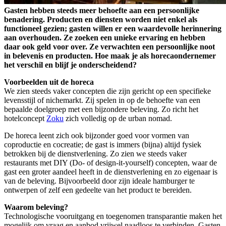
Gasten hebben steeds meer behoefte aan een persoonlijke
benadering. Producten en diensten worden niet enkel als
functioneel gezien; gasten willen er een waardevolle herinnering
aan overhouden. Ze zoeken een unieke ervaring en hebben
daar ook geld voor over. Ze verwachten een persoonlijke noot
in belevenis en producten. Hoe maak je als horecaondernemer
het verschil en blijf je onderscheidend?
Voorbeelden uit de horeca
We zien steeds vaker concepten die zijn gericht op een specifieke
levensstijl of nichemarkt. Zij spelen in op de behoefte van een
bepaalde doelgroep met een bijzondere beleving. Zo richt het
hotelconcept
Zoku
zich volledig op de urban nomad.
De horeca leent zich ook bijzonder goed voor vormen van
coproductie en cocreatie; de gast is immers (bijna) altijd fysiek
betrokken bij de dienstverlening. Zo zien we steeds vaker
restaurants met DIY (Do- of design-it-yourself) concepten, waar de
gast een groter aandeel heeft in de dienstverlening en zo eigenaar is
van de beleving. Bijvoorbeeld door zijn ideale hamburger te
ontwerpen of zelf een gedeelte van het product te bereiden.
Waarom beleving?
Technologische vooruitgang en toegenomen transparantie maken het
mogelijk om vraag en aanbod vrijwel naadloos te verbinden. Gasten