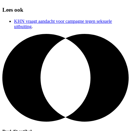
Lees ook
KHN vraagt aandacht voor campagne tegen seksuele
uitbuiting
.