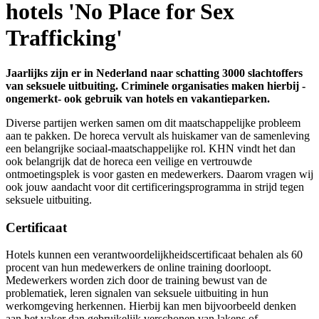
hotels 'No Place for Sex
Trafficking'
Jaarlijks zijn er in Nederland naar schatting 3000 slachtoffers
van seksuele uitbuiting. Criminele organisaties maken hierbij -
ongemerkt- ook gebruik van hotels en vakantieparken.
Diverse partijen werken samen om dit maatschappelijke probleem
aan te pakken. De horeca vervult als huiskamer van de samenleving
een belangrijke sociaal-maatschappelijke rol. KHN vindt het dan
ook belangrijk dat de horeca een veilige en vertrouwde
ontmoetingsplek is voor gasten en medewerkers. Daarom vragen wij
ook jouw aandacht voor dit certificeringsprogramma in strijd tegen
seksuele uitbuiting.
Certificaat
Hotels kunnen een verantwoordelijkheidscertificaat behalen als 60
procent van hun medewerkers de online training doorloopt.
Medewerkers worden zich door de training bewust van de
problematiek, leren signalen van seksuele uitbuiting in hun
werkomgeving herkennen. Hierbij kan men bijvoorbeeld denken
aan het vaker dan gebruikelijk verschonen van lakens of