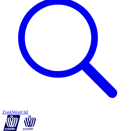
Zoek
Word lid