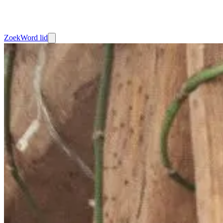
Zoek
Word lid