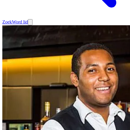
Zoek
Word lid