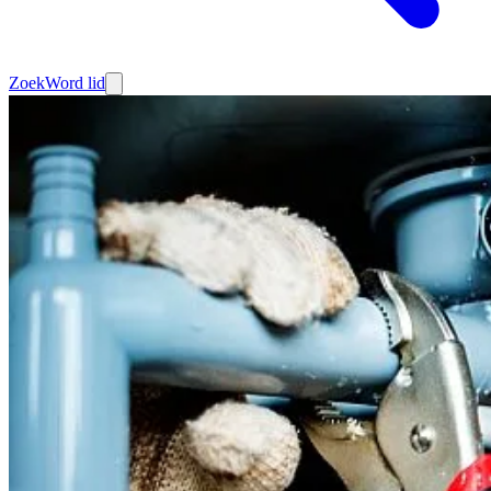
Zoek
Word lid