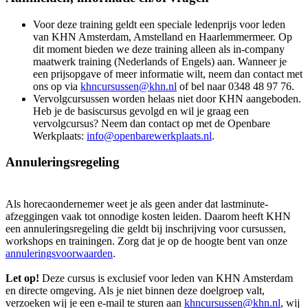
Voor deze training geldt een speciale ledenprijs voor leden
van KHN Amsterdam, Amstelland en Haarlemmermeer. Op
dit moment bieden we deze training alleen als in-company
maatwerk training (Nederlands of Engels) aan. Wanneer je
een prijsopgave of meer informatie wilt, neem dan contact met
ons op via
khncursussen@khn.nl
of bel naar 0348 48 97 76.
Vervolgcursussen worden helaas niet door KHN aangeboden.
Heb je de basiscursus gevolgd en wil je graag een
vervolgcursus? Neem dan contact op met de Openbare
Werkplaats:
info@openbarewerkplaats.nl
.
Annuleringsregeling
Als horecaondernemer weet je als geen ander dat lastminute-
afzeggingen vaak tot onnodige kosten leiden. Daarom heeft KHN
een annuleringsregeling die geldt bij inschrijving voor cursussen,
workshops en trainingen. Zorg dat je op de hoogte bent van onze
annuleringsvoorwaarden
.
Let op!
Deze cursus is exclusief voor leden van KHN Amsterdam
en directe omgeving. Als je niet binnen deze doelgroep valt,
verzoeken wij je een e-mail te sturen aan
khncursussen@khn.nl
, wij