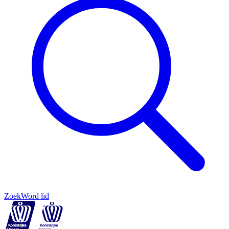
Zoek
Word lid